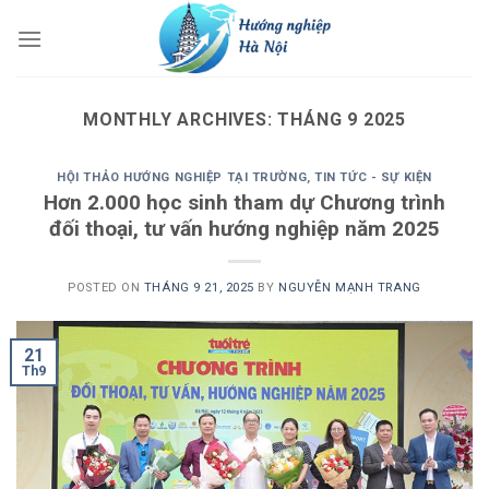
Skip
to
content
MONTHLY ARCHIVES:
THÁNG 9 2025
HỘI THẢO HƯỚNG NGHIỆP TẠI TRƯỜNG
,
TIN TỨC - SỰ KIỆN
Hơn 2.000 học sinh tham dự Chương trình
đối thoại, tư vấn hướng nghiệp năm 2025
POSTED ON
THÁNG 9 21, 2025
BY
NGUYỄN MẠNH TRANG
21
Th9