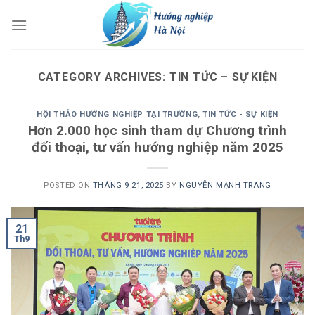
Skip
to
content
CATEGORY ARCHIVES:
TIN TỨC – SỰ KIỆN
HỘI THẢO HƯỚNG NGHIỆP TẠI TRƯỜNG
,
TIN TỨC - SỰ KIỆN
Hơn 2.000 học sinh tham dự Chương trình
đối thoại, tư vấn hướng nghiệp năm 2025
POSTED ON
THÁNG 9 21, 2025
BY
NGUYỄN MẠNH TRANG
21
Th9