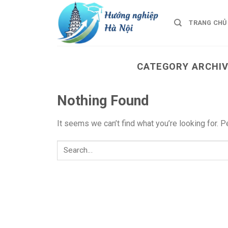
Skip
to
TRANG CHỦ
content
CATEGORY ARCHI
Nothing Found
It seems we can’t find what you’re looking for. 