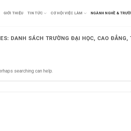
GIỚI THIỆU
TIN TỨC
CƠ HỘI VIỆC LÀM
NGÀNH NGHỀ & TRƯỜ
VES:
DANH SÁCH TRƯỜNG ĐẠI HỌC, CAO ĐẲNG, 
Perhaps searching can help.