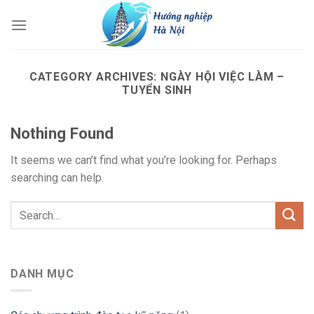
Skip
to
content
CATEGORY ARCHIVES:
NGÀY HỘI VIỆC LÀM –
TUYỂN SINH
Nothing Found
It seems we can’t find what you’re looking for. Perhaps
searching can help.
DANH MỤC